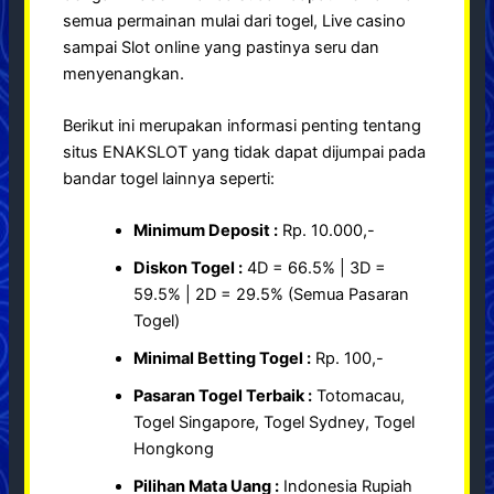
semua permainan mulai dari togel, Live casino
sampai Slot online yang pastinya seru dan
menyenangkan.
Berikut ini merupakan informasi penting tentang
situs ENAKSLOT yang tidak dapat dijumpai pada
bandar togel lainnya seperti:
Minimum Deposit :
Rp. 10.000,-
Diskon Togel :
4D = 66.5% | 3D =
59.5% | 2D = 29.5% (Semua Pasaran
Togel)
Minimal Betting Togel :
Rp. 100,-
Pasaran Togel Terbaik :
Totomacau,
Togel Singapore, Togel Sydney, Togel
Hongkong
Pilihan Mata Uang :
Indonesia Rupiah