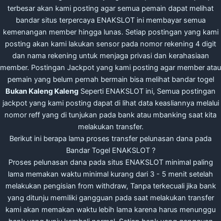
terbesar akan kami posting agar semua pemain dapat melihat
bandar situs terpercaya ENAKSLOT ini membayar semua
kemenangan member hingga lunas. Setiap postingan yang kami
posting akan kami lakukan sensor pada nomor rekening 4 digit
dan nama rekening untuk menjaga privasi dan kerahasiaan
member. Postingan Jackpot yang kami posting agar member atau
pemain yang belum pernah bermain bisa melihat bandar togel
Bukan Kaleng Kaleng
Seperti ENAKSLOT ini, Semua postingan
jackpot yang kami posting dapat di lihat data keasliannya melalui
nomor reff yang di tunjukan pada bank atau mbanking saat kita
melakukan transfer.
Berikut ini berapa lama proses transfer pelunasan dana pada
Bandar Togel ENAKSLOT ?
Proses pelunasan dana pada situs ENAKSLOT minimal paling
lama memakan waktu minimal kurang dari 3 - 5 menit setelah
melakukan pengisian from withdraw, Tanpa terkecuali jika bank
yang ditunju memiliki gangguan pada saat melakukan transfer
kami akan memakan waktu lebih lama karena harus menunggu