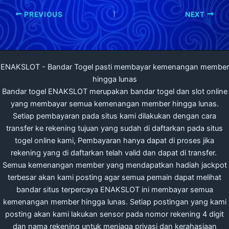
PREVIOUS
NEXT
ENAKSLOT - Bandar Togel pasti membayar kemenangan member
hingga lunas
Bandar togel ENAKSLOT merupakan bandar togel dan slot online
yang membayar semua kemenangan member hingga lunas.
Setiap pembayaran pada situs kami dilakukan dengan cara
transfer ke rekening tujuan yang sudah di daftarkan pada situs
togel online kami, Pembayaran hanya dapat di proses jika
rekening yang di daftarkan telah valid dan dapat di transfer.
Semua kemenangan member yang mendapatkan hadiah jackpot
terbesar akan kami posting agar semua pemain dapat melihat
bandar situs terpercaya ENAKSLOT ini membayar semua
kemenangan member hingga lunas. Setiap postingan yang kami
posting akan kami lakukan sensor pada nomor rekening 4 digit
dan nama rekening untuk menjaga privasi dan kerahasiaan