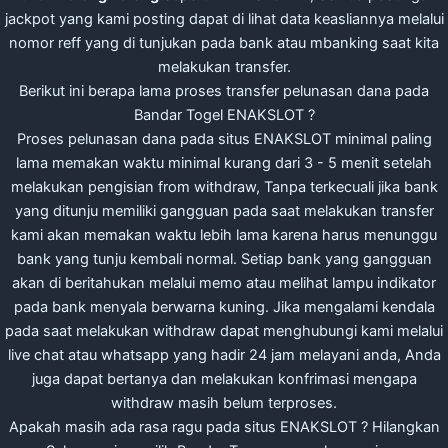
jackpot yang kami posting dapat di lihat data keasliannya melalui
nomor reff yang di tunjukan pada bank atau mbanking saat kita
melakukan transfer.
Berikut ini berapa lama proses transfer pelunasan dana pada
Bandar Togel ENAKSLOT ?
Proses pelunasan dana pada situs ENAKSLOT minimal paling
lama memakan waktu minimal kurang dari 3 - 5 menit setelah
melakukan pengisian from withdraw, Tanpa terkecuali jika bank
yang ditunju memiliki gangguan pada saat melakukan transfer
kami akan memakan waktu lebih lama karena harus menunggu
bank yang tunju kembali normal. Setiap bank yang gangguan
akan di beritahukan melalui memo atau melihat lampu indikator
pada bank menyala berwarna kuning. Jika mengalami kendala
pada saat melakukan withdraw dapat menghubungi kami melalui
live chat atau whatsapp yang hadir 24 jam melayani anda, Anda
juga dapat bertanya dan melakukan konfrimasi mengapa
withdraw masih belum terproses.
Apakah masih ada rasa ragu pada situs ENAKSLOT ? Hilangkan