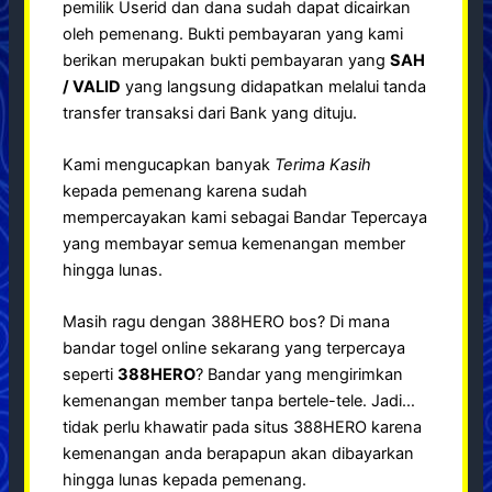
pemilik Userid dan dana sudah dapat dicairkan
oleh pemenang. Bukti pembayaran yang kami
berikan merupakan bukti pembayaran yang
SAH
/ VALID
yang langsung didapatkan melalui tanda
transfer transaksi dari Bank yang dituju.
Kami mengucapkan banyak
Terima Kasih
kepada pemenang karena sudah
mempercayakan kami sebagai Bandar Tepercaya
yang membayar semua kemenangan member
hingga lunas.
Masih ragu dengan 388HERO bos? Di mana
bandar togel online sekarang yang terpercaya
seperti
388HERO
? Bandar yang mengirimkan
kemenangan member tanpa bertele-tele. Jadi…
tidak perlu khawatir pada situs 388HERO karena
kemenangan anda berapapun akan dibayarkan
hingga lunas kepada pemenang.