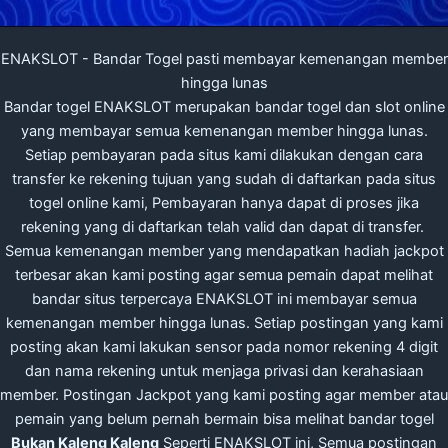
ENAKSLOT - Bandar Togel pasti membayar kemenangan member
hingga lunas
Bandar togel ENAKSLOT merupakan bandar togel dan slot online
yang membayar semua kemenangan member hingga lunas.
Setiap pembayaran pada situs kami dilakukan dengan cara
transfer ke rekening tujuan yang sudah di daftarkan pada situs
togel online kami, Pembayaran hanya dapat di proses jika
rekening yang di daftarkan telah valid dan dapat di transfer.
Semua kemenangan member yang mendapatkan hadiah jackpot
terbesar akan kami posting agar semua pemain dapat melihat
bandar situs terpercaya ENAKSLOT ini membayar semua
kemenangan member hingga lunas. Setiap postingan yang kami
posting akan kami lakukan sensor pada nomor rekening 4 digit
dan nama rekening untuk menjaga privasi dan kerahasiaan
member. Postingan Jackpot yang kami posting agar member atau
pemain yang belum pernah bermain bisa melihat bandar togel
Bukan Kaleng Kaleng
Seperti ENAKSLOT ini, Semua postingan